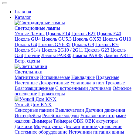
Главная
Каталог
Светодиодные лампы
Умные Лампы
Цоколь E14
Цоколь E27
Цоколь E40
Цоколь GU4
Цоколь GU5.3
Цоколь GX53
Цоколь GU10
Цоколь G4
Цоколь GY6.35
Цоколь G9
Цоколь R7s
Цоколь S14s
Цоколь 2G10 / 2G11
Цоколь G23
Цоколь
G24
Прочие
Лампы PAR30
Лампы PAR38
Лампы AR111
Встр. сцены
Светильники
Магнитные
Встраиваемые
Накладные
Подвесные
Настенные
Декоративные
Установка в пол
Трековые
Влагозащищенные
С встроенными датчиками
Офисное
освещение
Прожекторы
Умный Дом KNX
Сенсорные панели
Выключатели
Датчики движения
Интерфейсы
Релейные модули
Управление шторами/
жалюзи
Диммеры
Таймеры
ОВК
ОВК актуаторы
Датчики
Модули учета
Дистанционное управление
Системное оборудование
Источники питания шины