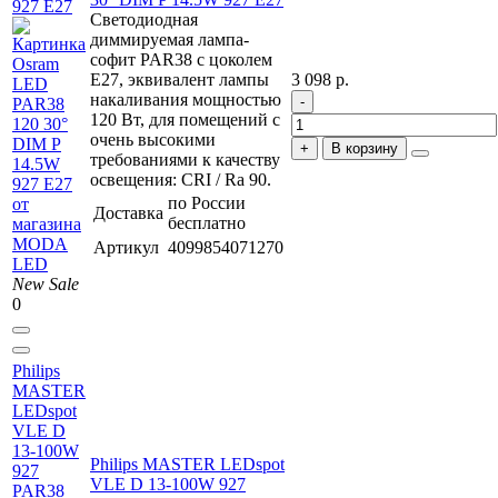
927 E27
Светодиодная
диммируемая лампа-
софит PAR38 с цоколем
E27, эквивалент лампы
3 098 р.
накаливания мощностью
120 Вт, для помещений с
очень высокими
В корзину
требованиями к качеству
освещения: CRI / Ra 90.
по России
Доставка
бесплатно
Артикул
4099854071270
New
Sale
0
Philips
MASTER
LEDspot
VLE D
13-100W
Philips MASTER LEDspot
927
VLE D 13-100W 927
PAR38