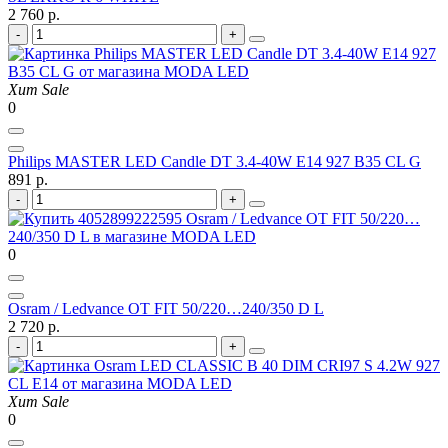
2 760 р.
Хит
Sale
0
Philips MASTER LED Candle DT 3.4-40W E14 927 B35 CL G
891 р.
0
Osram / Ledvance OT FIT 50/220…240/350 D L
2 720 р.
Хит
Sale
0