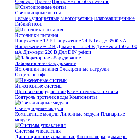
Серверы
Прочее
Программное обеспечение
Светодиодные ленты
Белые
Одноцветные
Многоцветные
Влагозащищённые
Гибкий неон
Источники питания
Напряжение 12 В
Напряжение 24 В
Ток до 3500 мА
Напряжение ~12 В
Диммеры 12-24 В
Диммеры 150-2100
мА
Диммеры 220 В
Для DIN-рейки
Лабораторное оборудование
Источники питания
Электронные нагрузки
Осциллографы
Инженерные системы
Щитовое оборудование
Климатическая техника
Контроль протечек воды
Компоненты
Светодиодные модули
Компактные модули
Линейные модули
Планарные
модули
Системы управления
Дистанционное управление
Контроллеры, диммеры