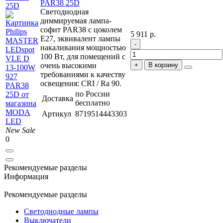
PAR38 25D
25D
Светодиодная
диммируемая лампа-
софит PAR38 с цоколем
5 911 р.
E27, эквивалент лампы
накаливания мощностью
100 Вт, для помещений с
очень высокими
В корзину
требованиями к качеству
освещения: CRI / Ra 90.
по России
Доставка
бесплатно
Артикул
8719514443303
New
Sale
0
Рекомендуемые разделы
Информация
Рекомендуемые разделы
Светодиодные лампы
Выключатели